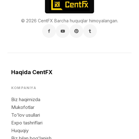
© 2026 CentFX Barcha huquqlar himoyalangan.
Haqida CentFX
KOMPANIYA
Biz haqimizda
Mukofotlar
To'lov usullari
Expo tashriflari
Huquqiy
Biz bilan bog'lanish