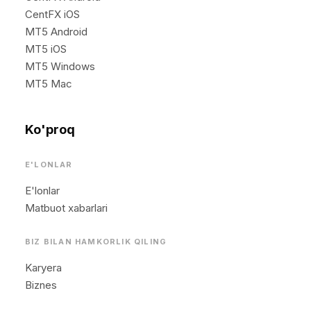
CentFX iOS
MT5 Android
MT5 iOS
MT5 Windows
MT5 Mac
Ko'proq
E'LONLAR
E'lonlar
Matbuot xabarlari
BIZ BILAN HAMKORLIK QILING
Karyera
Biznes