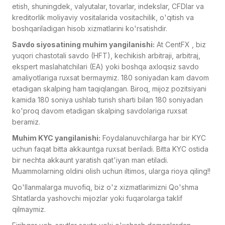
etish, shuningdek, valyutalar, tovarlar, indekslar, CFDlar va
kreditorlik moliyaviy vositalarida vositachilik, o'qitish va
boshqariladigan hisob xizmatlarini ko'rsatishdir.
Savdo siyosatining muhim yangilanishi:
At CentFX , biz
yuqori chastotali savdo (HFT), kechikish arbitraji, arbitraj,
ekspert maslahatchilari (EA) yoki boshqa axloqsiz savdo
amaliyotlariga ruxsat bermaymiz. 180 soniyadan kam davom
etadigan skalping ham taqiqlangan. Biroq, mijoz pozitsiyani
kamida 180 soniya ushlab turish sharti bilan 180 soniyadan
ko'proq davom etadigan skalping savdolariga ruxsat
beramiz.
Muhim KYC yangilanishi:
Foydalanuvchilarga har bir KYC
uchun faqat bitta akkauntga ruxsat beriladi. Bitta KYC ostida
bir nechta akkaunt yaratish qat'iyan man etiladi.
Muammolarning oldini olish uchun iltimos, ularga rioya qiling!!
Qo'llanmalarga muvofiq, biz o'z xizmatlarimizni Qo'shma
Shtatlarda yashovchi mijozlar yoki fuqarolarga taklif
qilmaymiz.
Firibgar veb-saytlar soxta yoki o'xshash domenlardan