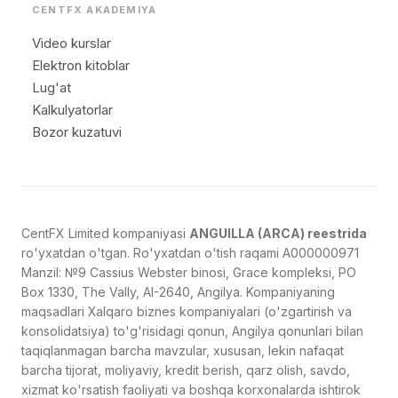
CENTFX AKADEMIYA
Video kurslar
Elektron kitoblar
Lug'at
Kalkulyatorlar
Bozor kuzatuvi
CentFX Limited kompaniyasi
ANGUILLA (ARCA) reestrida
ro'yxatdan o'tgan. Ro'yxatdan o'tish raqami A000000971
Manzil: №9 Cassius Webster binosi, Grace kompleksi, PO
Box 1330, The Vally, AI-2640, Angilya. Kompaniyaning
maqsadlari Xalqaro biznes kompaniyalari (o'zgartirish va
konsolidatsiya) to'g'risidagi qonun, Angilya qonunlari bilan
taqiqlanmagan barcha mavzular, xususan, lekin nafaqat
barcha tijorat, moliyaviy, kredit berish, qarz olish, savdo,
xizmat ko'rsatish faoliyati va boshqa korxonalarda ishtirok