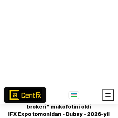
"Eng yaxshi ECN/STP brokeri mukofoti"
IFX Expo tomonidan - Dubay - 2026-yil
fevral
CentFX Jamoa "Eng yaxshi ECN/STP
brokeri" mukofotini oldi
IFX Expo tomonidan - Dubay - 2026-yil