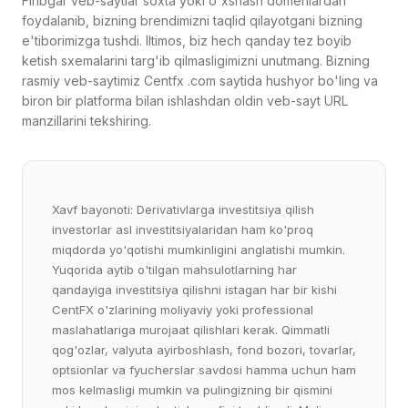
foydalanib, bizning brendimizni taqlid qilayotgani bizning
e'tiborimizga tushdi. Iltimos, biz hech qanday tez boyib
ketish sxemalarini targ'ib qilmasligimizni unutmang. Bizning
rasmiy veb-saytimiz Centfx .com saytida hushyor bo'ling va
biron bir platforma bilan ishlashdan oldin veb-sayt URL
manzillarini tekshiring.
Xavf bayonoti: Derivativlarga investitsiya qilish
investorlar asl investitsiyalaridan ham ko'proq
miqdorda yo'qotishi mumkinligini anglatishi mumkin.
Yuqorida aytib o'tilgan mahsulotlarning har
qandayiga investitsiya qilishni istagan har bir kishi
CentFX o'zlarining moliyaviy yoki professional
maslahatlariga murojaat qilishlari kerak. Qimmatli
qog'ozlar, valyuta ayirboshlash, fond bozori, tovarlar,
optsionlar va fyucherslar savdosi hamma uchun ham
mos kelmasligi mumkin va pulingizning bir qismini