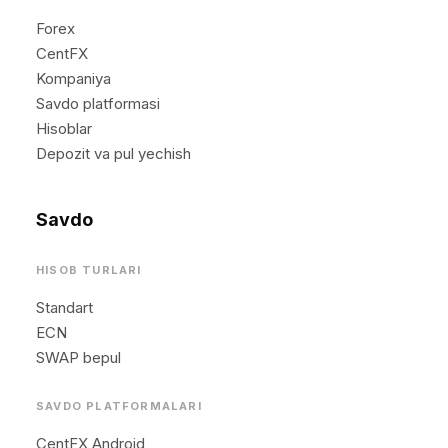
Forex
CentFX
Kompaniya
Savdo platformasi
Hisoblar
Depozit va pul yechish
Savdo
HISOB TURLARI
Standart
ECN
SWAP bepul
SAVDO PLATFORMALARI
CentFX Android